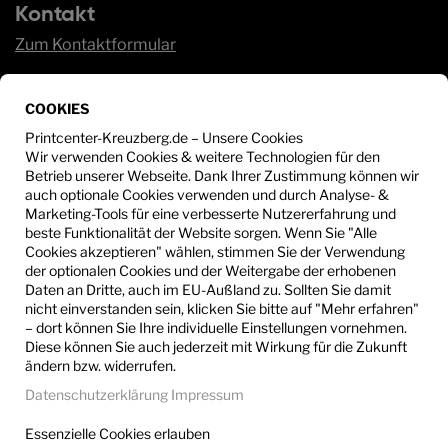
Kontakt
Zum Kontaktformular
Service
COOKIES
Sie haben Fragen?
Wir beraten Sie gerne unter:
Printcenter-Kreuzberg.de – Unsere Cookies
Wir verwenden Cookies & weitere Technologien für den
Betrieb unserer Webseite. Dank Ihrer Zustimmung können wir
+49 30 - 612 53 25
auch optionale Cookies verwenden und durch Analyse- &
Marketing-Tools für eine verbesserte Nutzererfahrung und
info@printcenter-kreuzberg.de
beste Funktionalität der Website sorgen. Wenn Sie "Alle
Cookies akzeptieren" wählen, stimmen Sie der Verwendung
der optionalen Cookies und der Weitergabe der erhobenen
Daten an Dritte, auch im EU-Außland zu. Sollten Sie damit
nicht einverstanden sein, klicken Sie bitte auf "Mehr erfahren"
– dort können Sie Ihre individuelle Einstellungen vornehmen.
Diese können Sie auch jederzeit mit Wirkung für die Zukunft
ändern bzw. widerrufen.
Datenschutzerklärung
Impressum
Essenzielle Cookies erlauben