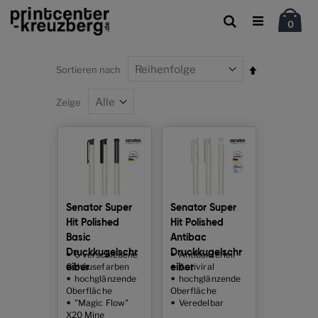
Car
Suche
Artik
0
Absteigend
Sortieren nach
sortieren
Zeige
Senator Super
Senator Super
Hit Polished
Hit Polished
Basic
Antibac
Druckkugelschr
Druckkugelschr
6 verschiedene
Antibakteriell
Gehäusefarben
Antiviral
eiber
eiber
hochglänzende
hochglänzende
Oberfläche
Oberfläche
"Magic Flow"
Veredelbar
X20 Mine