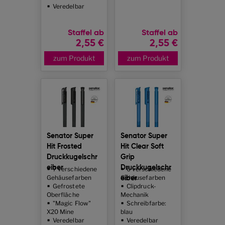
Veredelbar
Staffel ab
Staffel ab
2,55 €
2,55 €
zum Produkt
zum Produkt
Senator Super
Senator Super
Hit Frosted
Hit Clear Soft
Druckkugelschr
Grip
eiber
Druckkugelschr
7 verschiedene
6 verschiedene
Gehäusefarben
Gehäusefarben
eiber
Gefrostete
Clipdruck-
Oberfläche
Mechanik
"Magic Flow"
Schreibfarbe:
X20 Mine
blau
Veredelbar
Veredelbar