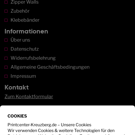
Zipper Walls
Zubehör
Klebebänder
Informationen
Über uns
Datenschutz
Widerrufsbelehrung
Allgemeine Geschäftsbedingungen
Impressum
Kontakt
Zum Kontaktformular
Service
COOKIES
Sie haben Fragen?
Printcenter-Kreuzberg.de – Unsere Cookies
Wir beraten Sie gerne unter:
Wir verwenden Cookies & weitere Technologien für den