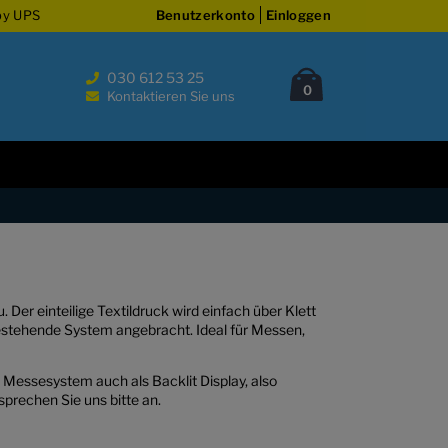
by UPS
Benutzerkonto
Einloggen
030 612 53 25
Cart
Artikel
0
Kontaktieren Sie uns
Der einteilige Textildruck wird einfach über Klett
tehende System angebracht. Ideal für Messen,
essesystem auch als Backlit Display, also
sprechen Sie uns bitte an.