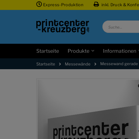
Zum
Express-Produktion
inkl. Druck & Konf
Inhalt
springen
Suche
Startseite
Produkte
Informationen
Messewand gerade
Messewände
Startseite
Zum
Ende
der
Bildgalerie
springen