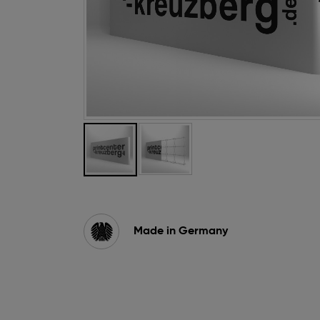
Zum
Anfang
der
Bildgalerie
Made in Germany
springen