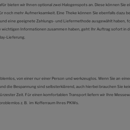
dafür bieten wir Ihnen optional zwei Halogenspots an. Diese können Si
für noch mehr Aufmerksamkeit. Eine Theke können Sie ebenfalls dazu be
und eine geeignete Zahlungs- und Liefermethode ausgewählt haben, fo
e wichtigen Informationen zusammen haben, geht Ihr Auftrag sofort in d
ay-Lieferung.
lemlos, von einer nur einer Person und werkzeuglos. Wenn Sie an eine
nd die Bespannung sind selbsterklärend, auch hierbei brauchen Sie kei
 kürzester Zeit. Für einen komfortablen Transport liefern wir Ihre Messew
problemlos z. B. im Kofferraum Ihres PKWs.