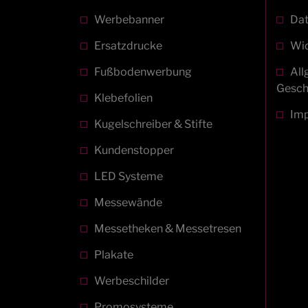
Werbebanner
Dat
Ersatzdrucke
Wid
Fußbodenwerbung
All
Gesch
Klebefolien
Im
Kugelschreiber & Stifte
Kundenstopper
LED Systeme
Messewände
Messetheken & Messetresen
Plakate
Werbeschilder
Promosysteme