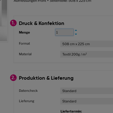
Abmessungen Front + Seitenteile: 508 x 225 cm
1.
Druck & Konfektion
Menge
Format
508 cm x 225 cm
Material
Textil 200g / m²
2.
Produktion & Lieferung
Datencheck
Standard
Lieferung
Standard
Liefertermin: