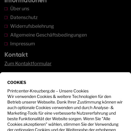
Informationen
Über uns
Datenschutz
Widerrufsbelehrung
Allgemeine Geschäftsbedingungen
Impressum
Kontakt
Zum Kontaktformular
Service
COOKIES
Sie haben Fragen?
Wir beraten Sie gerne unter:
Printcenter-Kreuzberg.de – Unsere Cookies
Wir verwenden Cookies & weitere Technologien für den
Betrieb unserer Webseite. Dank Ihrer Zustimmung können wir
+49 30 - 612 53 25
auch optionale Cookies verwenden und durch Analyse- &
Marketing-Tools für eine verbesserte Nutzererfahrung und
info@printcenter-kreuzberg.de
beste Funktionalität der Website sorgen. Wenn Sie "Alle
Cookies akzeptieren" wählen, stimmen Sie der Verwendung
der optionalen Cookies und der Weitergabe der erhobenen