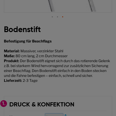
Zum
Anfang
Bodenstift
der
Bildgalerie
Befestigung für Beachflags
springen
Material:
Massiver, verzinkter Stahl
Maße:
80 cm lang, 2 cm Durchmesser
Produkt:
Der Bodenstift eignet sich durch das rotierende Gelenk
z.B. bei starkem Wind hervorragend zur zusätzlichen Sicherung
einer Beachflag. Den Bodenstift einfach in den Boden stecken
und die Fahne befestigen – einfach, schnell und sicher.
Lieferzeit:
2-3 Tage
1.
DRUCK & KONFEKTION