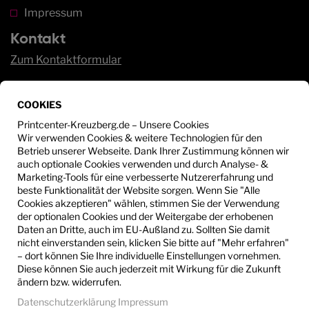
Impressum
Kontakt
Zum Kontaktformular
Service
COOKIES
Sie haben Fragen?
Wir beraten Sie gerne unter:
Printcenter-Kreuzberg.de – Unsere Cookies
Wir verwenden Cookies & weitere Technologien für den
Betrieb unserer Webseite. Dank Ihrer Zustimmung können wir
+49 30 - 612 53 25
auch optionale Cookies verwenden und durch Analyse- &
Marketing-Tools für eine verbesserte Nutzererfahrung und
info@printcenter-kreuzberg.de
beste Funktionalität der Website sorgen. Wenn Sie "Alle
Cookies akzeptieren" wählen, stimmen Sie der Verwendung
der optionalen Cookies und der Weitergabe der erhobenen
Daten an Dritte, auch im EU-Außland zu. Sollten Sie damit
nicht einverstanden sein, klicken Sie bitte auf "Mehr erfahren"
– dort können Sie Ihre individuelle Einstellungen vornehmen.
Diese können Sie auch jederzeit mit Wirkung für die Zukunft
ändern bzw. widerrufen.
Datenschutzerklärung
Impressum