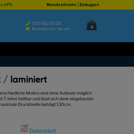
by UPS
Benutzerkonto
Einloggen
030 612 53 25
Cart
Artikel
0
Kontaktieren Sie uns
 / laminiert
terschiedliche Motive sind ohne Aufpreis möglich
st 7 Jahre haltbar und lässt sich dank eingebauten
e maximale Druckbreite beträgt 130cm.
Datenblatt