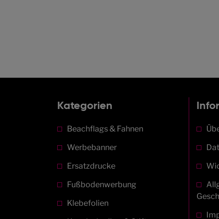
Kategorien
Info
Beachflags & Fahnen
Übe
Werbebanner
Dat
Ersatzdrucke
Wid
Fußbodenwerbung
All
Gesch
Klebefolien
Im