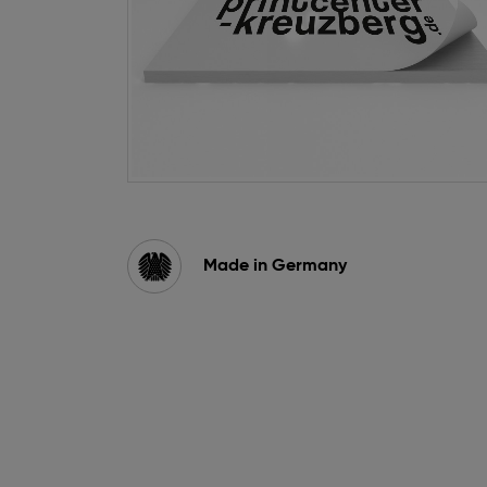
Zum
Anfang
der
Bildgalerie
Made in Germany
springen