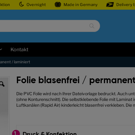
ektion
Overnight
Made in Germany
Delivery 
Suche
Kontakt
anent / laminiert
Folie blasenfrei / permanent
Die PVC Folie wird nach Ihrer Dateivorlage bedruckt. Auch un
(ohne Konturenschnitt). Die selbstklebende Folie mit Laminat i
Luftkanälen (Rapid Air) kinderleicht blasenfrei verkleben. Di
1.
Druck & Konfektion