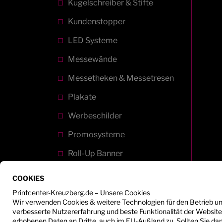
Kugelschreiber & Stifte
Kundenstopper
LED Systeme
Messewände
Messetheken & Messetresen
Plakate
Werbeschilder
Promosysteme
Roll-Up Banner
Stempel
COOKIES
Tapeten
Printcenter-Kreuzberg.de – Unsere Cookies
Wir verwenden Cookies & weitere Technologien für den Betrieb u
Textilrahmen
verbesserte Nutzererfahrung und beste Funktionalität der Websit
erhobenen Daten an Dritte, auch im EU-Außland zu. Sollten Sie dami