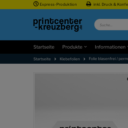
Zum
Express-Produktion
inkl. Druck & Konf
Inhalt
springen
Suche
Startseite
Produkte
Informationen
Folie blasenfrei / perm
Klebefolien
Startseite
Zum
Ende
der
Bildgalerie
springen