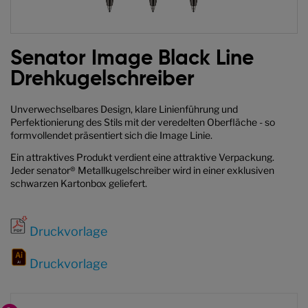
Zum
Anfang
Senator Image Black Line
der
Drehkugelschreiber
Bildgalerie
springen
Unverwechselbares Design, klare Linienführung und
Perfektionierung des Stils mit der veredelten Oberfläche - so
formvollendet präsentiert sich die Image Linie.
Ein attraktives Produkt verdient eine attraktive Verpackung.
Jeder senator® Metallkugelschreiber wird in einer exklusiven
schwarzen Kartonbox geliefert.
Druckvorlage
Druckvorlage