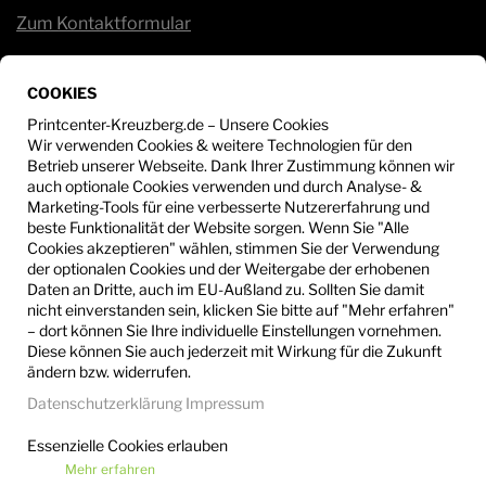
Zum Kontaktformular
Service
COOKIES
Sie haben Fragen?
Wir beraten Sie gerne unter:
Printcenter-Kreuzberg.de – Unsere Cookies
Wir verwenden Cookies & weitere Technologien für den
Betrieb unserer Webseite. Dank Ihrer Zustimmung können wir
+49 30 - 612 53 25
auch optionale Cookies verwenden und durch Analyse- &
Marketing-Tools für eine verbesserte Nutzererfahrung und
info@printcenter-kreuzberg.de
beste Funktionalität der Website sorgen. Wenn Sie "Alle
Cookies akzeptieren" wählen, stimmen Sie der Verwendung
der optionalen Cookies und der Weitergabe der erhobenen
Daten an Dritte, auch im EU-Außland zu. Sollten Sie damit
nicht einverstanden sein, klicken Sie bitte auf "Mehr erfahren"
– dort können Sie Ihre individuelle Einstellungen vornehmen.
Diese können Sie auch jederzeit mit Wirkung für die Zukunft
ändern bzw. widerrufen.
Datenschutzerklärung
Impressum
Essenzielle Cookies erlauben
Mehr erfahren