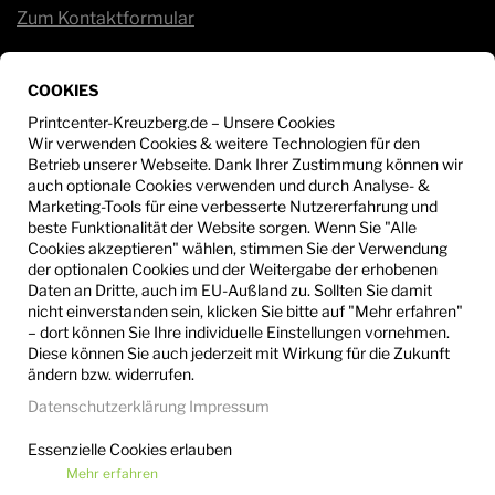
Zum Kontaktformular
Service
COOKIES
Sie haben Fragen?
Wir beraten Sie gerne unter:
Printcenter-Kreuzberg.de – Unsere Cookies
Wir verwenden Cookies & weitere Technologien für den
Betrieb unserer Webseite. Dank Ihrer Zustimmung können wir
+49 30 - 612 53 25
auch optionale Cookies verwenden und durch Analyse- &
Marketing-Tools für eine verbesserte Nutzererfahrung und
info@printcenter-kreuzberg.de
beste Funktionalität der Website sorgen. Wenn Sie "Alle
Cookies akzeptieren" wählen, stimmen Sie der Verwendung
der optionalen Cookies und der Weitergabe der erhobenen
Daten an Dritte, auch im EU-Außland zu. Sollten Sie damit
nicht einverstanden sein, klicken Sie bitte auf "Mehr erfahren"
– dort können Sie Ihre individuelle Einstellungen vornehmen.
Diese können Sie auch jederzeit mit Wirkung für die Zukunft
ändern bzw. widerrufen.
Datenschutzerklärung
Impressum
Essenzielle Cookies erlauben
Mehr erfahren