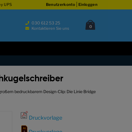
by UPS
Benutzerkonto
Einloggen
030 612 53 25
Cart
Artikel
0
Kontaktieren Sie uns
hkugelschreiber
t großem bedruckbarem Design-Clip: Die Linie Bridge
Druckvorlage
Druckvorlage