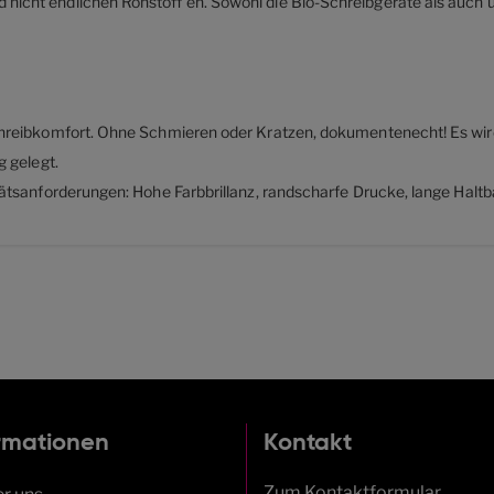
cht endlichen Rohstoff en. Sowohl die Bio-Schreibgeräte als auch 
hreibkomfort. Ohne Schmieren oder Kratzen, dokumentenecht! Es wird
g gelegt.
ätsanforderungen: Hohe Farbbrillanz, randscharfe Drucke, lange Haltb
rmationen
Kontakt
Zum Kontaktformular