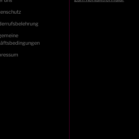
r uns
enschutz
errufsbelehrung
gemeine
äftsbedingungen
pressum