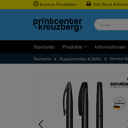
Zum
Express-Produktion
inkl. Druck & Konf
Inhalt
springen
Suche
Startseite
Produkte
Informationen
Senator B
Kugelschreiber & Stifte
Startseite
Zum
Ende
der
Bildgalerie
springen