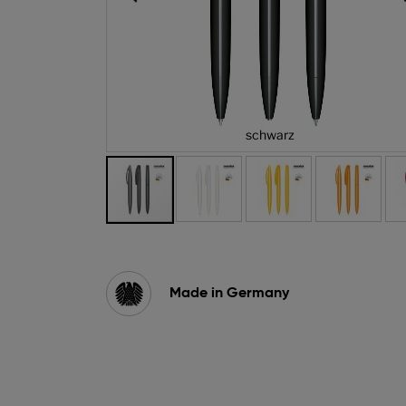
5
schwarz
Zum
Anfang
der
Bildgalerie
Made in Germany
springen