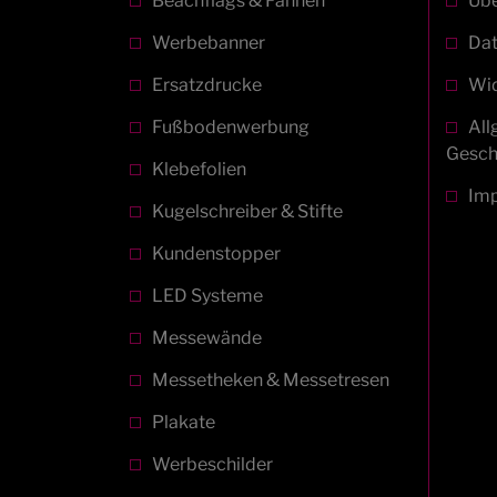
Beachflags & Fahnen
Übe
Werbebanner
Dat
Ersatzdrucke
Wid
Fußbodenwerbung
All
Gesch
Klebefolien
Im
Kugelschreiber & Stifte
Kundenstopper
LED Systeme
Messewände
Messetheken & Messetresen
Plakate
Werbeschilder