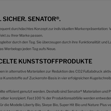
 SICHER. SENATOR®.
uent durchdachtes Konzept zur individuellen Markenpräsentation: Vie
ekt zu Ihrer Marke passen.
gleiter durch den Tag. Sie überzeugen durch ihre Funktionalität und L
das Werbelogo jeden Tag aufs Neue.
YCELTE KUNSTSTOFFPRODUKTE
en in alternative Materialien zur Reduktion des CO2 Fußabdruck aktiv
rte Kunststoffe auf Zuckerrohr-Basis in vier erfolgreichen Kugelschrei
ollte effizient genutzt werden. Deshalb sind Senator® Materialien und 
elbar konzipiert. Fast 100 % der Produktionsabfälle werden entwede
ür die Modelle Liberty Bio, Skeye Bio, Super Hit Bio und Nature Plus 