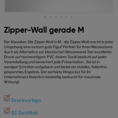
Zum
Anfang
Zipper-Wall gerade M
der
Bildgalerie
Der Klassiker: Die Zipper-Wall in M - die Zipper-Wall macht in jeder
springen
Umgebung eine extrem gute Figur! Perfekt für Ihren Messestand.
Auch als Alternative zur klassischen Messewand. Der exzellente
Druck auf hochwertigem PVC-freiem Textil besticht auf jeder
Veranstaltung und bereichert jede Präsentation . Sie ist in
wenigen Schritten aufgebaut und bietet ein stabiles, faltenfrei
gespanntes Ergebnis. Der perfekte Hingucker für ihr
Unternehmen! Natürlich beidseitig bedruckt für maximale
Wirkung!
Druckvorlage
B1 Zertifikat