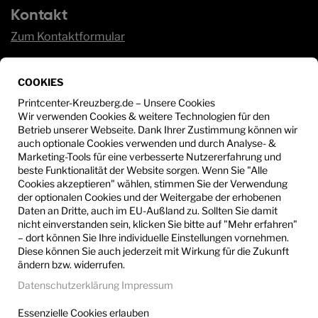
Kontakt
Zum Kontaktformular
Service
COOKIES
Sie haben Fragen?
Wir beraten Sie gerne unter:
Printcenter-Kreuzberg.de – Unsere Cookies
Wir verwenden Cookies & weitere Technologien für den
Betrieb unserer Webseite. Dank Ihrer Zustimmung können wir
+49 30 - 612 53 25
auch optionale Cookies verwenden und durch Analyse- &
Marketing-Tools für eine verbesserte Nutzererfahrung und
info@printcenter-kreuzberg.de
beste Funktionalität der Website sorgen. Wenn Sie "Alle
Cookies akzeptieren" wählen, stimmen Sie der Verwendung
der optionalen Cookies und der Weitergabe der erhobenen
Daten an Dritte, auch im EU-Außland zu. Sollten Sie damit
nicht einverstanden sein, klicken Sie bitte auf "Mehr erfahren"
– dort können Sie Ihre individuelle Einstellungen vornehmen.
Diese können Sie auch jederzeit mit Wirkung für die Zukunft
ändern bzw. widerrufen.
Datenschutzerklärung
Impressum
Essenzielle Cookies erlauben